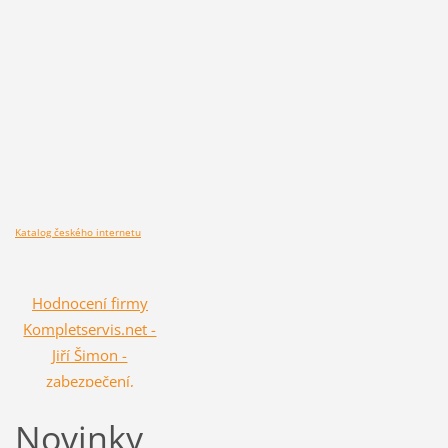
Katalog českého internetu
Hodnocení firmy
Kompletservis.net -
Jiří Šimon -
zabezpečení,
zámečník a
Novinky
zámečnictví -