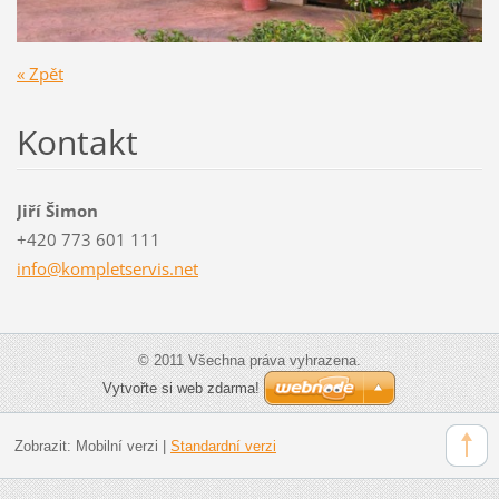
« Zpět
Kontakt
Jiří Šimon
+420 773 601 111
info@kom
pletserv
is.net
© 2011 Všechna práva vyhrazena.
Vytvořte si web zdarma!
Zobrazit:
Mobilní verzi
|
Standardní verzi