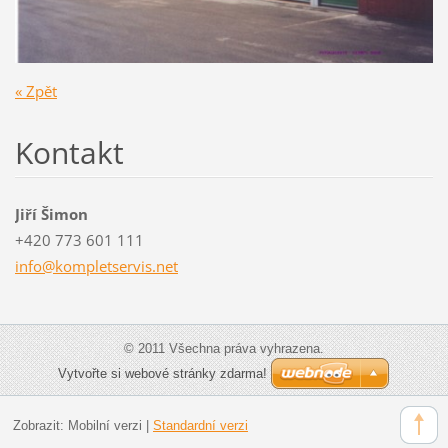
« Zpět
Kontakt
Jiří Šimon
+420 773 601 111
info@kom
pletserv
is.net
© 2011 Všechna práva vyhrazena.
Vytvořte si webové stránky zdarma!
Zobrazit:
Mobilní verzi
|
Standardní verzi